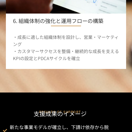
6. 組織体制の強化と運用フローの構築
・成長に適した組織体制を設計し、営業・マーケティ
ング
・カスタマーサクセスを整備・継続的な成長を支える
KPIの設定とPDCAサイクルを確立
支援成果のイメージ
RESULTS OF SUPPORT
新たな事業モデルが確立し、下請け依存から脱