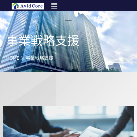
内
容
を
ス
キ
事業戦略支援
ッ
プ
HOME ＞ 事業戦略支援