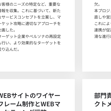
お客様のニーズの特定など、重要な
欠。
情報を収集。これに基づいて、新た
本プロジ
なサービスコンセプトを立案し、マ
直しや営
ーケット攻略に適切なアプローチを
これによ
企画した。
連携が促
ターゲット企業やペルソナの再設定
滑な進行
も行い、より効果的なターゲットを
絞り込んだ。
WEBサイトのワイヤー
部門
フレーム制作とWEBマ
クトメ