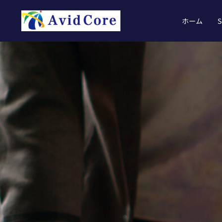
内
容
ホーム
S
を
ス
キ
ッ
プ