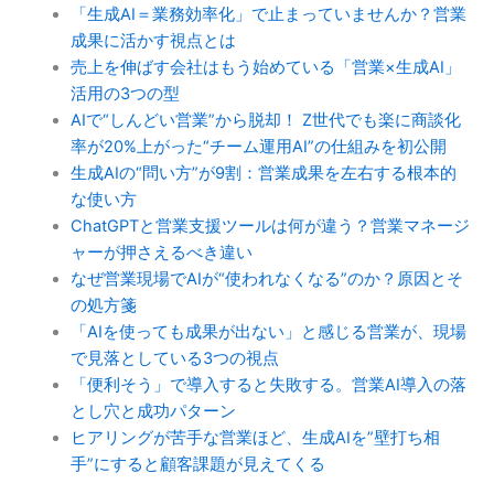
「生成AI＝業務効率化」で止まっていませんか？営業
成果に活かす視点とは
売上を伸ばす会社はもう始めている「営業×生成AI」
活用の3つの型
AIで“しんどい営業”から脱却！ Z世代でも楽に商談化
率が20%上がった“チーム運用AI”の仕組みを初公開
生成AIの“問い方”が9割：営業成果を左右する根本的
な使い方
ChatGPTと営業支援ツールは何が違う？営業マネージ
ャーが押さえるべき違い
なぜ営業現場でAIが“使われなくなる”のか？原因とそ
の処方箋
「AIを使っても成果が出ない」と感じる営業が、現場
で見落としている3つの視点
「便利そう」で導入すると失敗する。営業AI導入の落
とし穴と成功パターン
ヒアリングが苦手な営業ほど、生成AIを”壁打ち相
手”にすると顧客課題が見えてくる