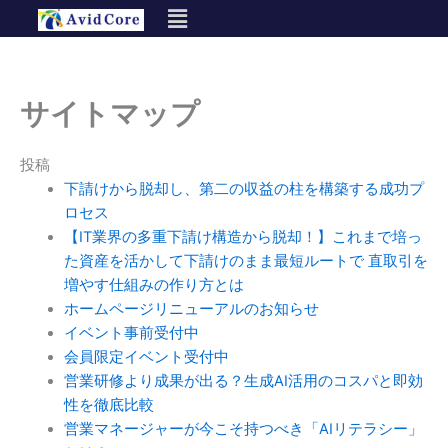
内
容
を
ス
サイトマップ
キ
ッ
プ
投稿
下請けから脱却し、第二の収益の柱を構築する成功プ
ロセス
【IT業界の多重下請け構造から脱却！】これまで培っ
た資産を活かして下請けのまま最短ルートで 直取引を
増やす仕組みの作り方とは
ホームページリニューアルのお知らせ
イベント事前受付中
会員限定イベント受付中
営業研修より成果が出る？生成AI活用のコスパと即効
性を徹底比較
営業マネージャーが今こそ持つべき「AIリテラシー」