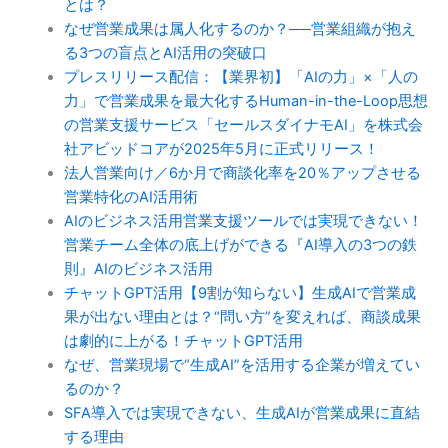
とは？
なぜ営業成果は属人化するのか？──営業組織が抱え
る3つの盲点とAI活用の突破口
プレスリリース配信：【業界初】「AIの力」×「人の
力」で営業成果を最大化するHuman-in-the-Loop思想
の営業支援サービス「セールスダイナモAI」を株式会
社アビッドコアが2025年5月に正式リリース！
法人営業向け／6か月で商談化率を20％アップさせる
営業特化のAI活用術
AIのビジネス活用営業支援ツールでは実現できない！
営業チーム全体の底上げができる『AI導入の3つの鉄
則』AIのビジネス活用
チャットGPT活用【9割が知らない】生成AIで営業成
果が出ない理由とは？“問い方”を変えれば、商談成果
は劇的に上がる！チャットGPT活用
なぜ、営業現場で“生成AI”を活用する企業が増えてい
るのか？
SFA導入では実現できない、生成AIが営業成果に直結
する理由